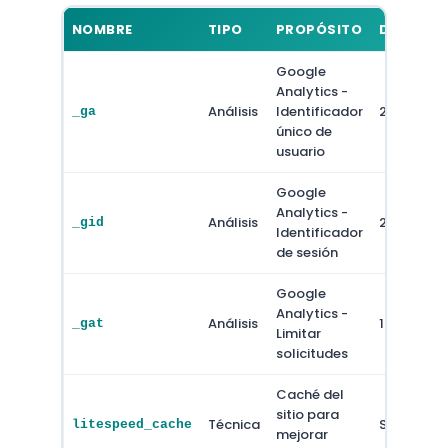
NOMBRE
TIPO
PROPÓSITO
DURACIÓ
Google
Analytics -
Análisis
Identificador
2 años
_ga
único de
usuario
Google
Analytics -
Análisis
24 horas
_gid
Identificador
de sesión
Google
Analytics -
Análisis
1 minuto
_gat
Limitar
solicitudes
Caché del
sitio para
Técnica
Sesión
litespeed_cache
mejorar